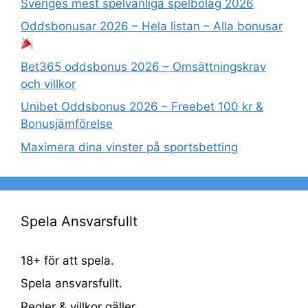
Sveriges mest spelvänliga spelbolag 2026
Oddsbonusar 2026 – Hela listan – Alla bonusar
Bet365 oddsbonus 2026 – Omsättningskrav
och villkor
Unibet Oddsbonus 2026 – Freebet 100 kr &
Bonusjämförelse
Maximera dina vinster på sportsbetting
Spela Ansvarsfullt
18+ för att spela.
Spela ansvarsfullt.
Regler & villkor gäller.