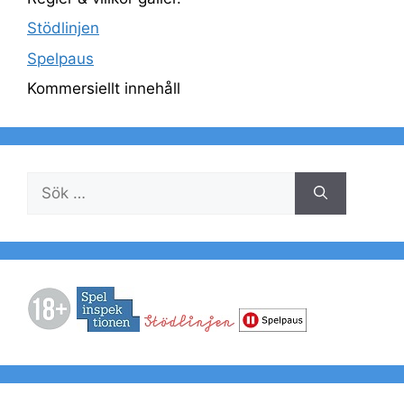
Stödlinjen
Spelpaus
Kommersiellt innehåll
Sök
efter: