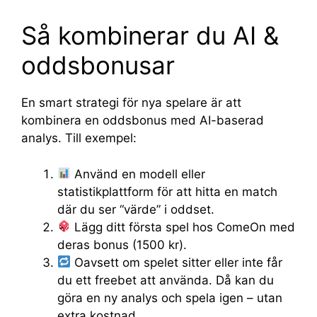
Så kombinerar du AI &
oddsbonusar
En smart strategi för nya spelare är att
kombinera en oddsbonus med AI-baserad
analys. Till exempel:
Använd en modell eller
statistikplattform för att hitta en match
där du ser “värde” i oddset.
Lägg ditt första spel hos ComeOn med
deras bonus (1500 kr).
Oavsett om spelet sitter eller inte får
du ett freebet att använda. Då kan du
göra en ny analys och spela igen – utan
extra kostnad.