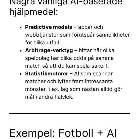
Några vanliga AI-baserade
hjälpmedel:
Predictive models
– appar och
webbtjänster som förutspår sannolikheter
för olika utfall.
Arbitrage-verktyg
– hittar när olika
spelbolag har olika odds på samma
match så att du kan spela säkert.
Statistikmotorer
– AI som scannar
matcher och lyfter fram intressanta
mönster, t.ex. lag som nästan alltid gör
mål i andra halvlek.
Exempel: Fotboll + AI