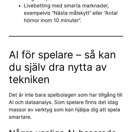
Livebetting med smarta marknader,
exempelvis “Nästa målskytt” eller “Antal
hörnor inom 10 minuter”.
AI för spelare – så kan
du själv dra nytta av
tekniken
Det är inte bara spelbolagen som har tillgång till
AI och dataanalys. Som spelare finns det idag
massor av verktyg som kan hjälpa dig att spela
smartare.