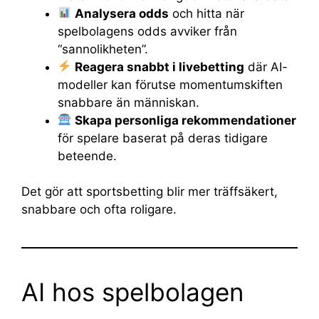
Analysera odds
och hitta när
spelbolagens odds avviker från
“sannolikheten”.
Reagera snabbt i livebetting
där AI-
modeller kan förutse momentumskiften
snabbare än människan.
Skapa personliga rekommendationer
för spelare baserat på deras tidigare
beteende.
Det gör att sportsbetting blir mer träffsäkert,
snabbare och ofta roligare.
AI hos spelbolagen