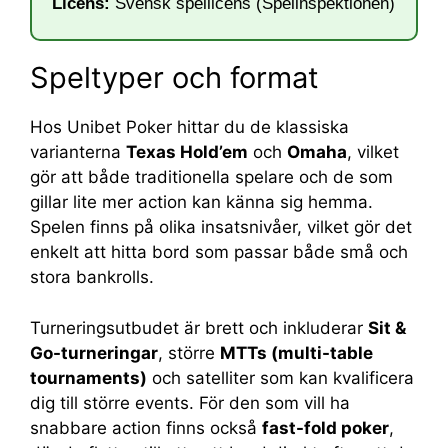
Licens:
Svensk spellicens (Spelinspektionen)
Speltyper och format
Hos Unibet Poker hittar du de klassiska
varianterna
Texas Hold’em
och
Omaha
, vilket
gör att både traditionella spelare och de som
gillar lite mer action kan känna sig hemma.
Spelen finns på olika insatsnivåer, vilket gör det
enkelt att hitta bord som passar både små och
stora bankrolls.
Turneringsutbudet är brett och inkluderar
Sit &
Go-turneringar
, större
MTTs (multi-table
tournaments)
och satelliter som kan kvalificera
dig till större events. För den som vill ha
snabbare action finns också
fast-fold poker
,