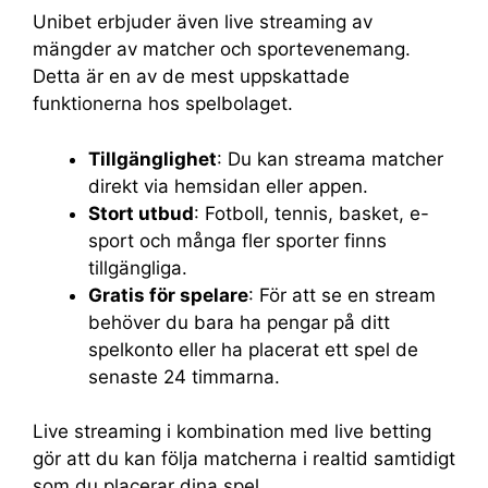
Unibet erbjuder även live streaming av
mängder av matcher och sportevenemang.
Detta är en av de mest uppskattade
funktionerna hos spelbolaget.
Tillgänglighet
: Du kan streama matcher
direkt via hemsidan eller appen.
Stort utbud
: Fotboll, tennis, basket, e-
sport och många fler sporter finns
tillgängliga.
Gratis för spelare
: För att se en stream
behöver du bara ha pengar på ditt
spelkonto eller ha placerat ett spel de
senaste 24 timmarna.
Live streaming i kombination med live betting
gör att du kan följa matcherna i realtid samtidigt
som du placerar dina spel.