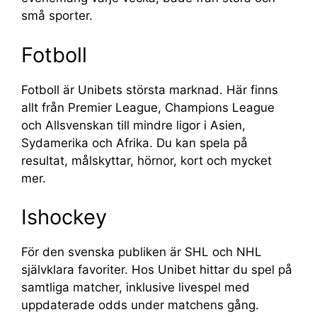
små sporter.
Fotboll
Fotboll är Unibets största marknad. Här finns
allt från Premier League, Champions League
och Allsvenskan till mindre ligor i Asien,
Sydamerika och Afrika. Du kan spela på
resultat, målskyttar, hörnor, kort och mycket
mer.
Ishockey
För den svenska publiken är SHL och NHL
självklara favoriter. Hos Unibet hittar du spel på
samtliga matcher, inklusive livespel med
uppdaterade odds under matchens gång.