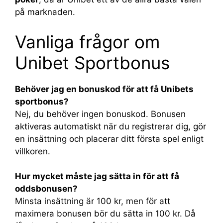
på marknaden.
Vanliga frågor om
Unibet Sportbonus
Behöver jag en bonuskod för att få Unibets
sportbonus?
Nej, du behöver ingen bonuskod. Bonusen
aktiveras automatiskt när du registrerar dig, gör
en insättning och placerar ditt första spel enligt
villkoren.
Hur mycket måste jag sätta in för att få
oddsbonusen?
Minsta insättning är 100 kr, men för att
maximera bonusen bör du sätta in 100 kr. Då