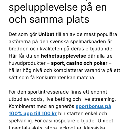
spelupplevelse på en
och samma plats
Det som gör
Unibet
till en av de mest populära
aktörerna på den svenska spelmarknaden är
bredden och kvaliteten på deras erbjudande.
Här får du en
helhetsupplevelse
där alla tre
huvudprodukter –
sport, casino och poker
–
håller hög nivå och kompletterar varandra på ett
sätt som få konkurrenter kan matcha.
För den sportintresserade finns ett enormt
utbud av odds, live betting och live streaming.
Kombinerat med en generös
sportbonus på
100% upp till 100 kr
blir starten enkel och
spelvänlig. För casinospelare erbjuder Unibet
tusentals slots, stora jackpottar, klassiska