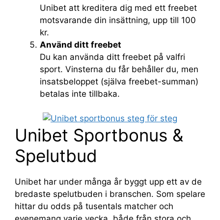
Unibet att kreditera dig med ett freebet
motsvarande din insättning, upp till 100
kr.
Använd ditt freebet
Du kan använda ditt freebet på valfri
sport. Vinsterna du får behåller du, men
insatsbeloppet (själva freebet-summan)
betalas inte tillbaka.
Unibet Sportbonus &
Spelutbud
Unibet har under många år byggt upp ett av de
bredaste spelutbuden i branschen. Som spelare
hittar du odds på tusentals matcher och
evenemang varje vecka, både från stora och