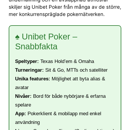
skiljer sig Unibet Poker från många av de större,
mer konkurrenspräglade pokernätverken.
♠️ Unibet Poker –
Snabbfakta
Speltyper:
Texas Hold’em & Omaha
Turneringar:
Sit & Go, MTTs och satelliter
Unika features:
Möjlighet att byta alias &
avatar
Nivåer:
Bord för både nybörjare & erfarna
spelare
App:
Pokerklient & mobilapp med enkel
användning