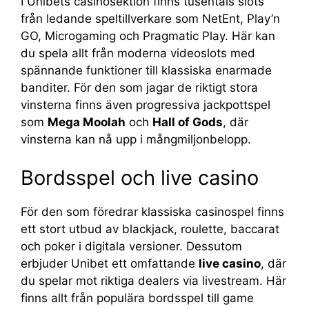
I Unibets casinosektion finns tusentals slots
från ledande speltillverkare som NetEnt, Play’n
GO, Microgaming och Pragmatic Play. Här kan
du spela allt från moderna videoslots med
spännande funktioner till klassiska enarmade
banditer. För den som jagar de riktigt stora
vinsterna finns även progressiva jackpottspel
som
Mega Moolah
och
Hall of Gods
, där
vinsterna kan nå upp i mångmiljonbelopp.
Bordsspel och live casino
För den som föredrar klassiska casinospel finns
ett stort utbud av blackjack, roulette, baccarat
och poker i digitala versioner. Dessutom
erbjuder Unibet ett omfattande
live casino
, där
du spelar mot riktiga dealers via livestream. Här
finns allt från populära bordsspel till game