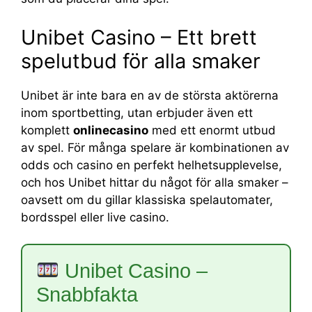
Unibet Casino – Ett brett
spelutbud för alla smaker
Unibet är inte bara en av de största aktörerna
inom sportbetting, utan erbjuder även ett
komplett
onlinecasino
med ett enormt utbud
av spel. För många spelare är kombinationen av
odds och casino en perfekt helhetsupplevelse,
och hos Unibet hittar du något för alla smaker –
oavsett om du gillar klassiska spelautomater,
bordsspel eller live casino.
Unibet Casino –
Snabbfakta