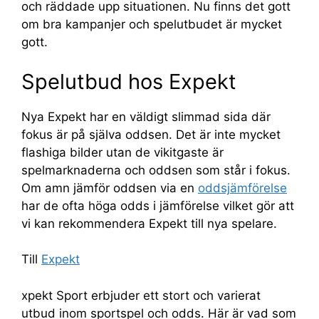
och räddade upp situationen. Nu finns det gott
om bra kampanjer och spelutbudet är mycket
gott.
Spelutbud hos Expekt
Nya Expekt har en väldigt slimmad sida där
fokus är på själva oddsen. Det är inte mycket
flashiga bilder utan de vikitgaste är
spelmarknaderna och oddsen som står i fokus.
Om amn jämför oddsen via en
oddsjämförelse
har de ofta höga odds i jämförelse vilket gör att
vi kan rekommendera Expekt till nya spelare.
Till
Expekt
xpekt Sport erbjuder ett stort och varierat
utbud inom sportspel och odds. Här är vad som