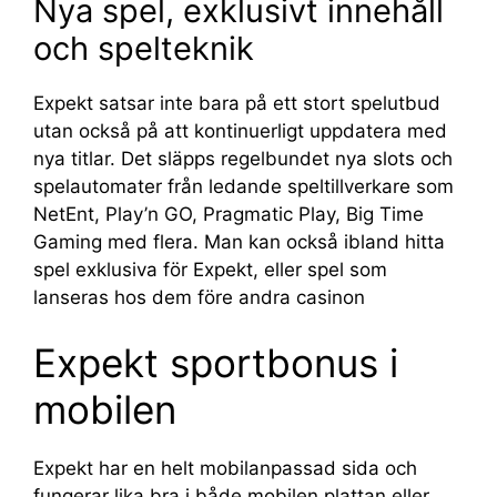
Nya spel, exklusivt innehåll
och spelteknik
Expekt satsar inte bara på ett stort spelutbud
utan också på att kontinuerligt uppdatera med
nya titlar. Det släpps regelbundet nya slots och
spelautomater från ledande speltillverkare som
NetEnt, Play’n GO, Pragmatic Play, Big Time
Gaming med flera. Man kan också ibland hitta
spel exklusiva för Expekt, eller spel som
lanseras hos dem före andra casinon
Expekt sportbonus i
mobilen
Expekt har en helt mobilanpassad sida och
fungerar lika bra i både mobilen plattan eller