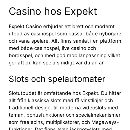
Casino hos Expekt
Expekt Casino erbjuder ett brett och modernt
utbud av casinospel som passar både nybörjare
och vana spelare. Allt finns samlat i en plattform
med både casinospel, live casino och
bordsspel, och med god mobilanpassning vilket
gör att du kan spela smidigt var du än är.
Slots och spelautomater
Slotutbudet är omfattande hos Expekt. Du hittar
allt från klassiska slots med få vinstlinjer och
traditionell design, till moderna videoslots med
teman, bonusfunktioner och specialmekanismer
som free spins, multiplikatorer, och Megaways-
funktioner. Det finns även jackpot-slots med