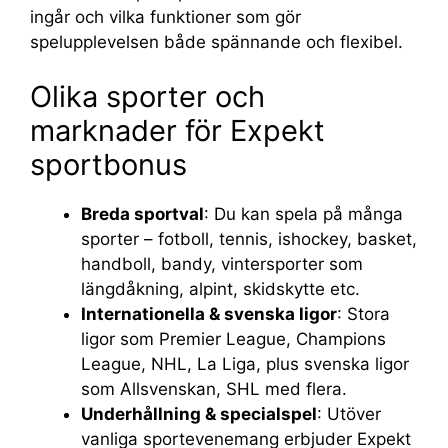
ingår och vilka funktioner som gör
spelupplevelsen både spännande och flexibel.
Olika sporter och
marknader för Expekt
sportbonus
Breda sportval
: Du kan spela på många
sporter – fotboll, tennis, ishockey, basket,
handboll, bandy, vintersporter som
längdåkning, alpint, skidskytte etc.
Internationella & svenska ligor
: Stora
ligor som Premier League, Champions
League, NHL, La Liga, plus svenska ligor
som Allsvenskan, SHL med flera.
Underhållning & specialspel
: Utöver
vanliga sportevenemang erbjuder Expekt