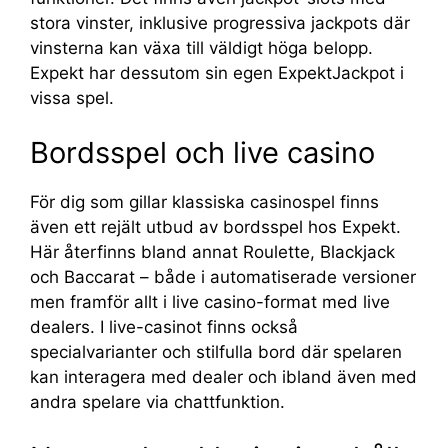
stora vinster, inklusive progressiva jackpots där
vinsterna kan växa till väldigt höga belopp.
Expekt har dessutom sin egen ExpektJackpot i
vissa spel.
Bordsspel och live casino
För dig som gillar klassiska casinospel finns
även ett rejält utbud av bordsspel hos Expekt.
Här återfinns bland annat Roulette, Blackjack
och Baccarat – både i automatiserade versioner
men framför allt i live casino-format med live
dealers. I live-casinot finns också
specialvarianter och stilfulla bord där spelaren
kan interagera med dealer och ibland även med
andra spelare via chattfunktion.