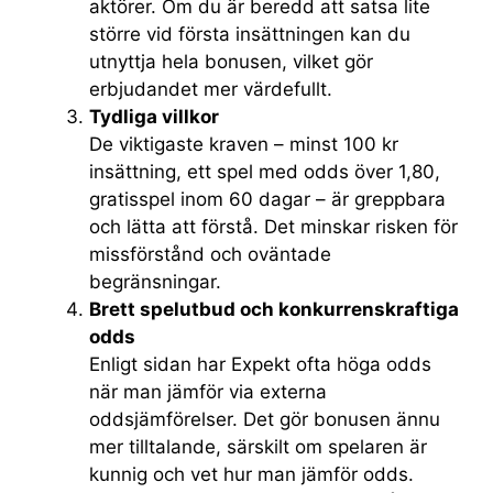
aktörer. Om du är beredd att satsa lite
större vid första insättningen kan du
utnyttja hela bonusen, vilket gör
erbjudandet mer värdefullt.
Tydliga villkor
De viktigaste kraven – minst 100 kr
insättning, ett spel med odds över 1,80,
gratisspel inom 60 dagar – är greppbara
och lätta att förstå. Det minskar risken för
missförstånd och oväntade
begränsningar.
Brett spelutbud och konkurrenskraftiga
odds
Enligt sidan har Expekt ofta höga odds
när man jämför via externa
oddsjämförelser. Det gör bonusen ännu
mer tilltalande, särskilt om spelaren är
kunnig och vet hur man jämför odds.