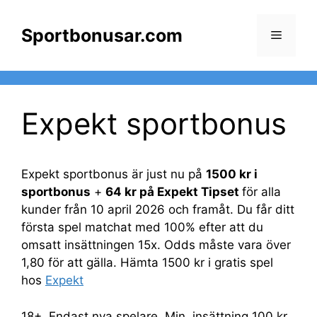
Hoppa
till
Sportbonusar.com
Meny
innehåll
Expekt sportbonus
Expekt sportbonus är just nu på
1500 kr i
sportbonus
+
64 kr på Expekt Tipset
för alla
kunder från 10 april 2026 och framåt. Du får ditt
första spel matchat med 100% efter att du
omsatt insättningen 15x. Odds måste vara över
1,80 för att gälla. Hämta 1500 kr i gratis spel
hos
Expekt
18+. Endast nya spelare. Min. insättning 100 kr.