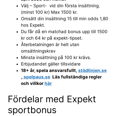
Välj – Sport- vid din första insättning.
(minst 100 kr) Max 1500 kr.
Omsätt din insättning 15 till min odds 1,80
hos Expekt.
Du får då en matchad bonus upp till 1500
kr och 64 kr på expekt-tipset.
Återbetalningen är helt utan
omsättningskrav
Minsta insättning på 100 kr krävs.
Erbjudandet gäller tillsvidare
18+ år, spela ansvarsfullt,
stödlinjen.se
,
spelpaus.se
Läs fullständiga regler
och villkor
här
Fördelar med Expekt
sportbonus