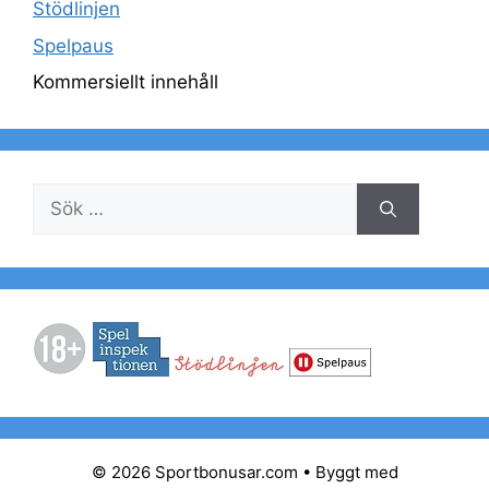
Stödlinjen
Spelpaus
Kommersiellt innehåll
Sök
efter:
© 2026 Sportbonusar.com
• Byggt med