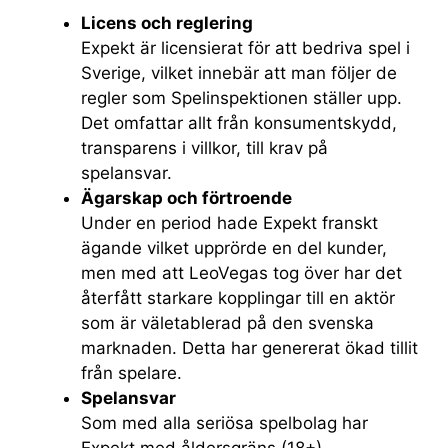
Licens och reglering
Expekt är licensierat för att bedriva spel i
Sverige, vilket innebär att man följer de
regler som Spelinspektionen ställer upp.
Det omfattar allt från konsumentskydd,
transparens i villkor, till krav på
spelansvar.
Ägarskap och förtroende
Under en period hade Expekt franskt
ägande vilket upprörde en del kunder,
men med att LeoVegas tog över har det
återfått starkare kopplingar till en aktör
som är väletablerad på den svenska
marknaden. Detta har genererat ökad tillit
från spelare.
Spelansvar
Som med alla seriösa spelbolag har