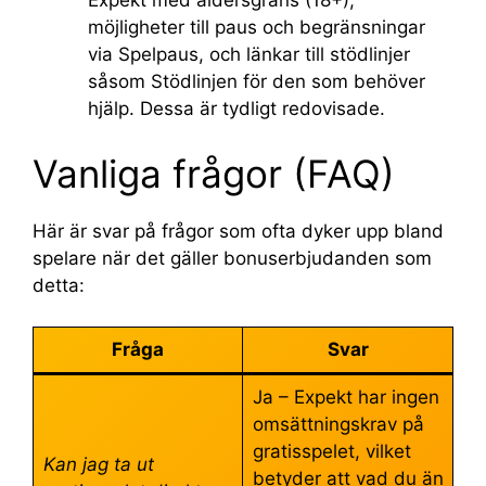
Expekt med åldersgräns (18+),
möjligheter till paus och begränsningar
via Spelpaus, och länkar till stödlinjer
såsom Stödlinjen för den som behöver
hjälp. Dessa är tydligt redovisade.
Vanliga frågor (FAQ)
Här är svar på frågor som ofta dyker upp bland
spelare när det gäller bonuserbjudanden som
detta:
Fråga
Svar
Ja – Expekt har ingen
omsättningskrav på
gratisspelet, vilket
Kan jag ta ut
betyder att vad du än