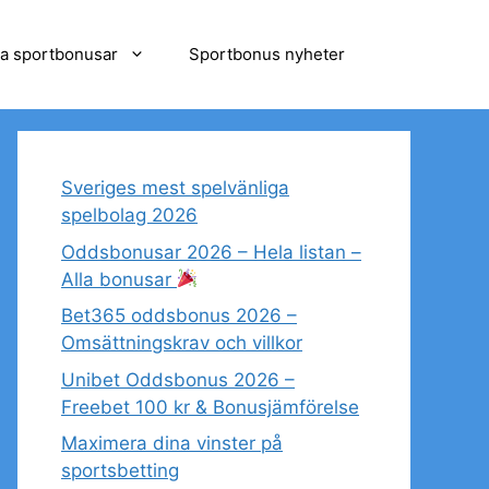
ta sportbonusar
Sportbonus nyheter
Sveriges mest spelvänliga
spelbolag 2026
Oddsbonusar 2026 – Hela listan –
Alla bonusar
Bet365 oddsbonus 2026 –
Omsättningskrav och villkor
Unibet Oddsbonus 2026 –
Freebet 100 kr & Bonusjämförelse
Maximera dina vinster på
sportsbetting