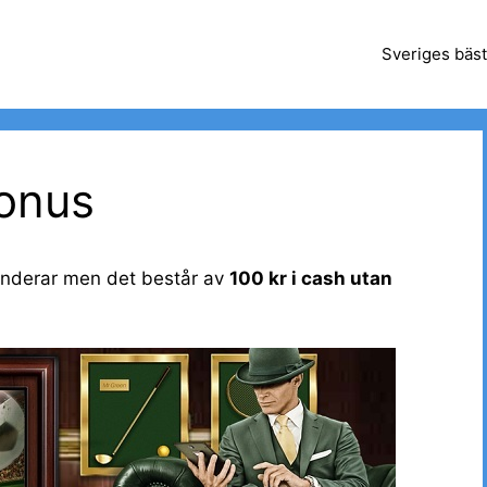
Sveriges bäs
onus
enderar men det består av
100 kr i cash utan