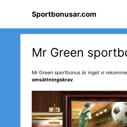
Hoppa
till
Sportbonusar.com
innehåll
Mr Green sportb
Mr Green sportbonus är inget vi rekomm
omsättningskrav
.