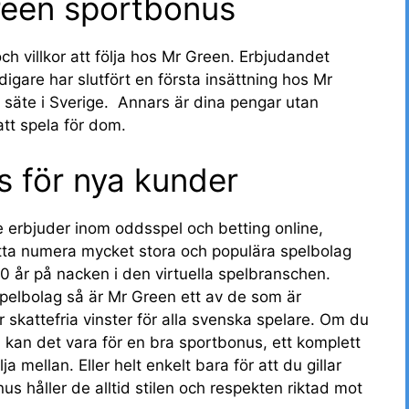
Green sportbonus
och villkor att följa hos Mr Green. Erbjudandet
digare har slutfört en första insättning hos Mr
 säte i Sverige. Annars är dina pengar utan
tt spela för dom.
 för nya kunder
 erbjuder inom oddsspel och betting online,
etta numera mycket stora och populära spelbolag
 år på nacken i den virtuella spelbranschen.
pelbolag så är Mr Green ett av de som är
r skattefria vinster för alla svenska spelare. Om du
å kan det vara för en bra sportbonus, ett komplett
ja mellan. Eller helt enkelt bara för att du gillar
s håller de alltid stilen och respekten riktad mot